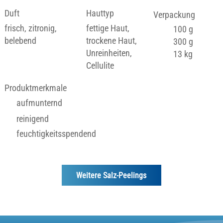
Duft
Hauttyp
Verpackung
frisch, zitronig,
fettige Haut,
100 g
belebend
trockene Haut,
300 g
Unreinheiten,
13 kg
Cellulite
Produktmerkmale
aufmunternd
reinigend
feuchtigkeitsspendend
Weitere Salz-Peelings