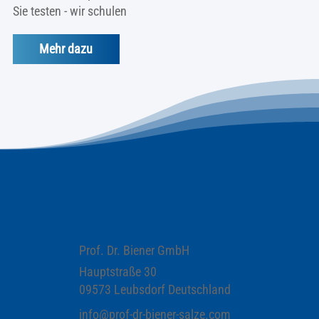
Sie testen - wir schulen
Mehr dazu
Prof. Dr. Biener GmbH
Hauptstraße 30
09573 Leubsdorf Deutschland
info@prof-dr-biener-salze.com