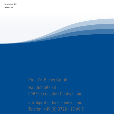
Umsatzsteuer-IDNr.
DE 813995030
Prof. Dr. Biener GmbH
Hauptstraße 30
09573 Leubsdorf Deutschland
info@prof-dr-biener-salze.com
Telefon: +49 (0) 37291 13 99 51