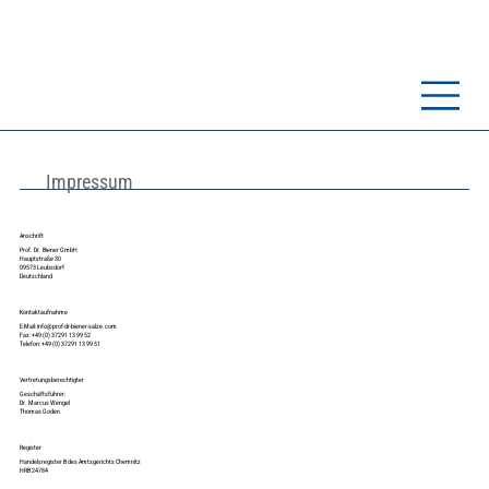
Impressum
Anschrift
Prof. Dr. Biener GmbH
Hauptstraße 30
09573 Leubsdorf
Deutschland
Kontaktaufnahme
E-Mail:
info@prof-dr-biener-salze.com
Fax: +49 (0) 37291 13 99 52
Telefon: +49 (0) 37291 13 99 51
Vertretungsberechtigter
Geschäftsführer:
Dr. Marcus Wengel
Thomas Goden
Register
Handelsregister B des Amtsgerichts Chemnitz
HRB 24784