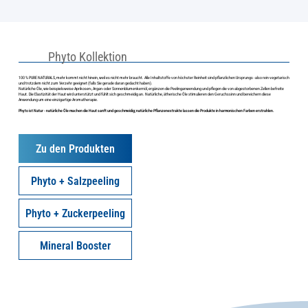
Phyto Kollektion
100 % PURE NATURALS, mehr kommt nicht hinein, weil es nicht mehr braucht. Alle Inhaltstoffe von höchster Reinheit sind pflanzlichen Ursprungs - also rein vegetarisch
und trotzdem nicht zum Verzehr geeignet (falls Sie gerade daran gedacht haben).
Natürliche Öle, wie beispielsweise Aprikosen-, Argan- oder Sonnenblumenkernöl, ergänzen die Peelinganwendung und pflegen die von abgestorbenen Zellen befreite
Haut. Die Elastizität der Haut wird unterstützt und fühlt sich geschmeidig an. Natürliche, ätherische Öle stimulieren den Geruchssinn und bereichern diese
Anwendung um eine einzigartige Aromatherapie.
Phyto ist Natur - natürliche Öle machen die Haut sanft und geschmeidig; natürliche Pflanzenextrakte lassen die Produkte in harmonischen Farben erstrahlen.
Zu den Produkten
Phyto + Salzpeeling
Phyto + Zuckerpeeling
Mineral Booster