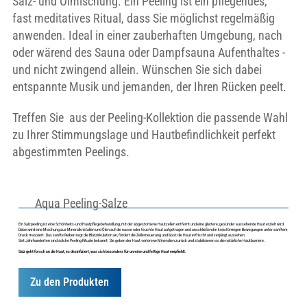
Salz- und Ölmischung. Ein Peeling ist ein pflegendes,
fast meditatives Ritual, dass Sie möglichst regelmäßig
anwenden. Ideal in einer zauberhaften Umgebung, nach
oder wärend des Sauna oder Dampfsauna Aufenthaltes -
und nicht zwingend allein. Wünschen Sie sich dabei
entspannte Musik und jemanden, der Ihren Rücken peelt.
Treffen Sie aus der Peeling-Kollektion die passende Wahl
zu Ihrer Stimmungslage und Hautbefindlichkeit perfekt
abgestimmten Peelings.
Aqua Peeling-Salze
Ein Salzpeeling ist eine Schönheits- und Hautpflegebehandlung, mit der abgestorbene Hautzellen entfernt und eine glattere, gesünder aussehende Haut erzielt wird.
Dabei wird eine Mischung aus Mineralkristallen und Ölen auf die nasse oder feuchte Haut aufgetragen und anschließend in kreisförmigen Bewegungen unter sanftem
Druck massiert. Das sanfte Reiben regt die Blutzirkulation an, fördert die Zellerneuerung und lässt die Haut erfrischt und verjüngt aussehen.
Seit Jahrhunderten sind solche Peeling Rituale bekannt. Sie geben der Haut verlorene Mineralien zurück und stabilisieren so die natürliche Hautbarriere.
Salz geht forsch an die Haut, es desinfiziert, was sich besonders für unreine und fettige Haut empfiehlt.
Zu den Produkten