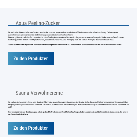
Aqua Peeling-Zucker
Die natürlichen Eigenschaften des Zuckers machen ihn zu einem ausgezeichneten Inhaltsstoff für ein sanftes, aber effektives Peeling. Die homogenen
Zuckerkörnchen wirken Wunder bei der Entfernung von Unreinheiten der Hautoberfläche.
Einer der größten Vorteile des Zuckerpeelings ist seine feuchtigkeitsspendende Wirkung. Im Gegensatz zu anderen Peelings ist Zucker eine sanftere Form der
Hautpflege, welche der Luft Feuchtigkeit entzieht, diese bindet und der Haut zur Verfügung stellt. Ein sanftes Peeling für die anspruchsvolle Haut.
Zucker ist immer dann angebracht, wenn die Haut etwas empfindlich oder trocken ist. Zuckerkristalle lösen sich schnell auf und wirken deshalb etwas zarter.
Zu den Produkten
Sauna-Verwöhncreme
Sie suchen das besondere Etwas beim Saunieren? Dann sind unsere Sauna-Verwöhncremes das Richtige für Sie. Diese reichhaltigen und ergiebigen Cremes entfalten
ihre pflegenden Eigenschaften beim Saunieren. Die Haut ist jetzt besonders aufnahmefähig für die kostbaren, Feuchtigkeit spendenden Inhaltsstoffe. Verwöhnen Sie
sich!
Ihre Lieblingscreme vor dem Saunagang auf die geduschte, trockene oder feuchte Haut auftragen. Dabei sparsam sein und die Creme leicht einmassieren. Sie wirkt in
der Sauna durch die Wärme.
Zu den Produkten