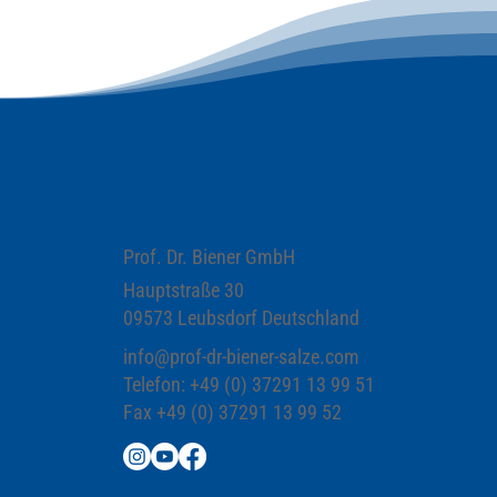
Prof. Dr. Biener GmbH
Hauptstraße 30
09573 Leubsdorf Deutschland
info@prof-dr-biener-salze.com
Telefon: +49 (0) 37291 13 99 51
Fax +49 (0) 37291 13 99 52