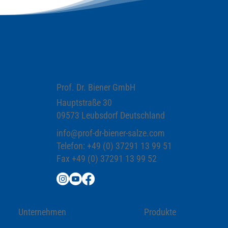
Prof. Dr. Biener GmbH
Hauptstraße 30
09573 Leubsdorf Deutschland
info@prof-dr-biener-salze.com
Telefon: +49 (0) 37291 13 99 51
Fax +49 (0) 37291 13 99 52
Unternehmen
Produkte