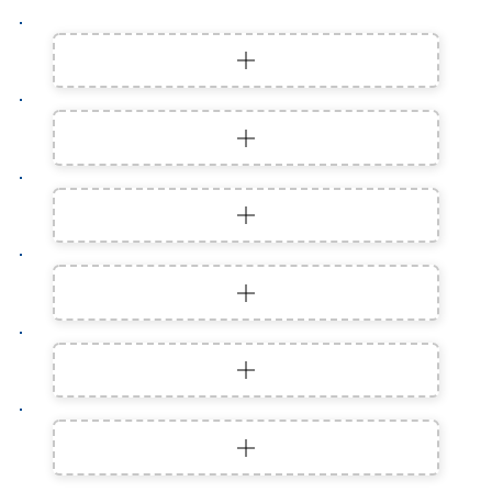
Farb-Vitalbad
Gelbe Zitronenverbene
Sauna-Verwöhncreme
Aprikose
Aqua Peeling-Zucker
Kokos-Vanille
Phyto-Salz
Kardamom
Aqua Peeling-Salz
CBD-Mojito
Mineral Booster
Calcium