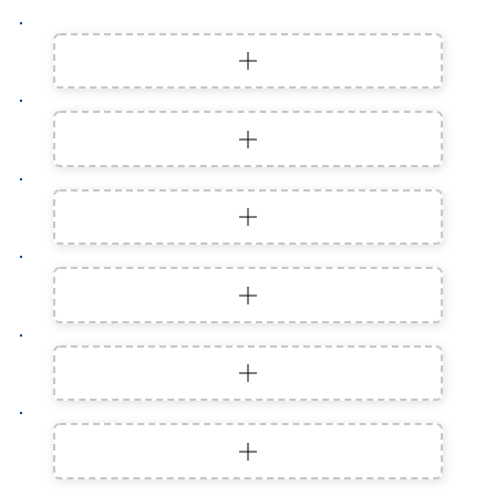
Farb-Vitalbad
Gelbe Zitronenverbene
Sauna-Verwöhncreme
Aprikose
Aqua Peeling-Zucker
Kokos-Vanille
Phyto-Salz
Kardamom
Aqua Peeling-Salz
CBD-Mojito
Mineral Booster
Calcium