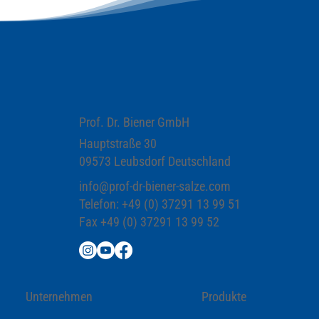
Prof. Dr. Biener GmbH
Hauptstraße 30
09573 Leubsdorf Deutschland
info@prof-dr-biener-salze.com
Telefon: +49 (0) 37291 13 99 51
Fax +49 (0) 37291 13 99 52
Unternehmen
Produkte